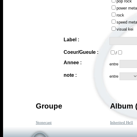
pop rock
power meta
rock
speed meta
visual kei
Label :
Coeur/Gueule :
/
Annee :
entre
note :
entre
Groupe
Album (
Stonecast
Inherited Hell