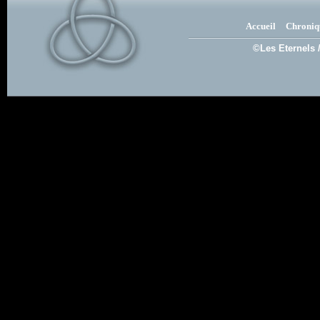
Accueil
Chroniq
©Les Eternels 