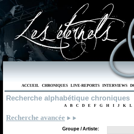
ACCUEIL
CHRONIQUES
LIVE-REPORTS
INTERVIEWS
D
Recherche alphabétique chroniques
A
B
C
D
E
F
G
H
I
J
K
L
Recherche avancée
Groupe / Artiste: