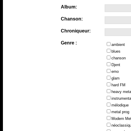
Album:
Chanson:
Chroniqueur:
Genre :
ambient
blues
chanson
Djent
emo
glam
hard FM
heavy meta
instrumenta
mélodique
metal prog
Modern Met
néoclassiq