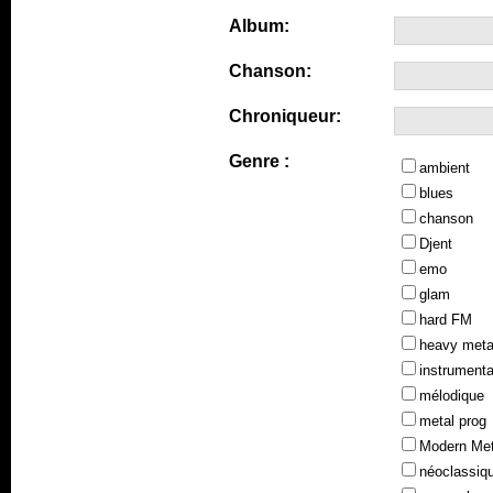
Album:
Chanson:
Chroniqueur:
Genre :
ambient
blues
chanson
Djent
emo
glam
hard FM
heavy meta
instrumenta
mélodique
metal prog
Modern Met
néoclassiq