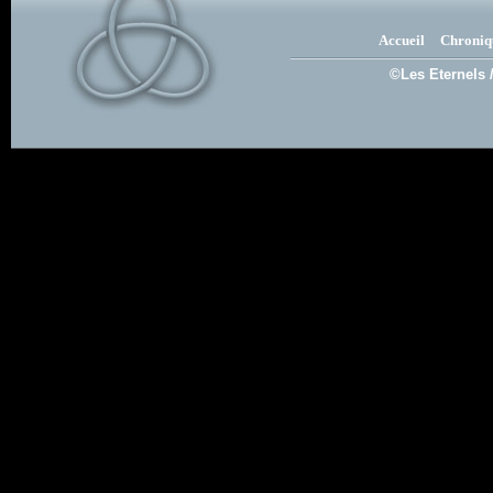
Accueil
Chroniq
©Les Eternels 