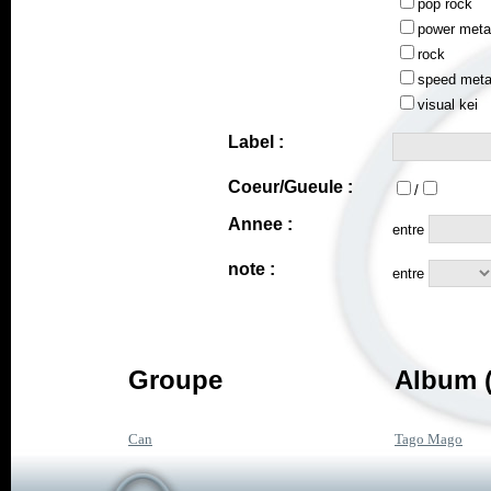
pop rock
power meta
rock
speed meta
visual kei
Label :
Coeur/Gueule :
/
Annee :
entre
note :
entre
Groupe
Album (
Can
Tago Mago