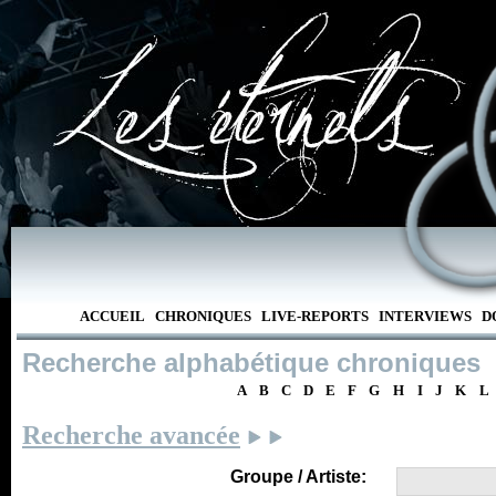
ACCUEIL
CHRONIQUES
LIVE-REPORTS
INTERVIEWS
D
Recherche alphabétique chroniques
A
B
C
D
E
F
G
H
I
J
K
L
Recherche avancée
Groupe / Artiste: