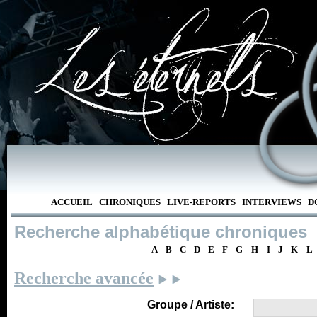
ACCUEIL
CHRONIQUES
LIVE-REPORTS
INTERVIEWS
D
Recherche alphabétique chroniques
A
B
C
D
E
F
G
H
I
J
K
L
Recherche avancée
Groupe / Artiste: