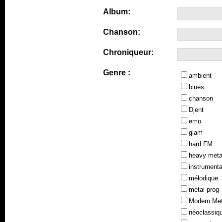
Album:
Chanson:
Chroniqueur:
Genre :
ambient
blues
chanson
Djent
emo
glam
hard FM
heavy meta
instrumenta
mélodique
metal prog
Modern Met
néoclassiq