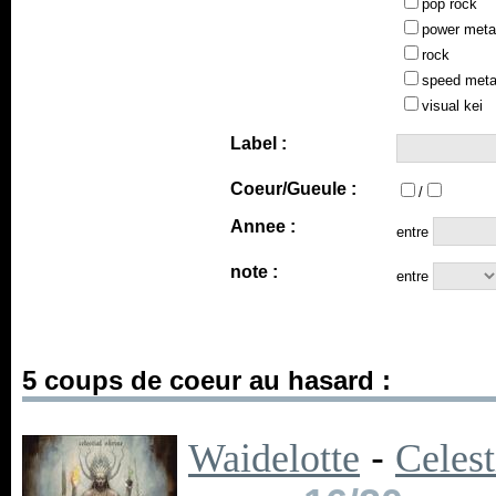
pop rock
power meta
rock
speed meta
visual kei
Label :
Coeur/Gueule :
/
Annee :
entre
note :
entre
5 coups de coeur au hasard :
Waidelotte
-
Celest