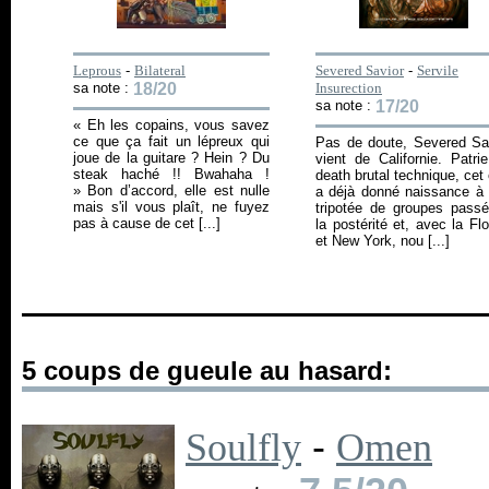
Leprous
-
Bilateral
Severed Savior
-
Servile
sa note :
18/20
Insurection
sa note :
17/20
« Eh les copains, vous savez
ce que ça fait un lépreux qui
Pas de doute, Severed Sa
joue de la guitare ? Hein ? Du
vient de Californie. Patri
steak haché !! Bwahaha !
death brutal technique, cet 
» Bon d’accord, elle est nulle
a déjà donné naissance à
mais s'il vous plaît, ne fuyez
tripotée de groupes pass
pas à cause de cet [...]
la postérité et, avec la Flo
et New York, nou [...]
5 coups de gueule au hasard:
Soulfly
-
Omen