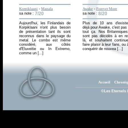
Korpiklaani
-
Manala
Awake
-
Forever More
sa note :
7/20
sa note :
8/20
Aujourd'hui, les Finlandais de
Plus de 10 ans d'exist
Korpiklaani n'ont plus besoin
déjà pour Awake, c'est pas
de présentation tant ils sont
tout ça. Nos Britannique
reconnus dans le paysage du
sont pas décidés à en re
metal. Le combo est même
là, et souhaitent continu
considéré, aux côtés
faire plaisir à leur fans, ou 
d'Eluveitie ou In Extremo,
conquérir de nouvea [...]
comme un [...]
Accueil
Chroniq
©Les Eternels 