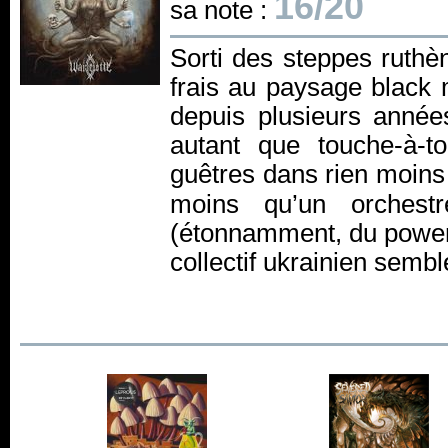
16/20
sa note :
Sorti des steppes ruthè
frais au paysage black
depuis plusieurs année
autant que touche-à-t
guêtres dans rien moin
moins qu’un orchest
(étonnamment, du power/f
collectif ukrainien sembl