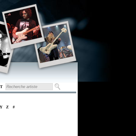
T
Y
Z
#