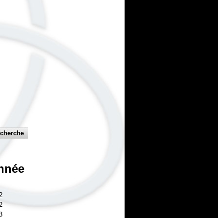
nnée
2
2
3