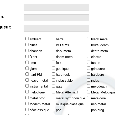
n:
queur:
ambient
barré
black metal
blues
BO films
brutal death
chanson
dark metal
death metal
Djent
doom metal
electro
emo
folk
fusion
glam
gothique
grindcore
hard FM
hard rock
hardcore
heavy metal
inclassable
indus
instrumental
jazz
melodeath
mélodique
Metal Alternatif
Metal Mélodiqu
metal prog
metal symphonique
metalcore
Modern Metal
musique classique
néo metal
néoclassique
pop
pop prog