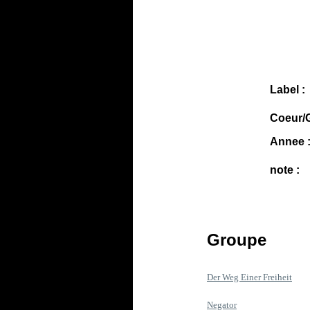
Label :
Coeur/G
Annee 
note :
Groupe
Der Weg Einer Freiheit
Negator