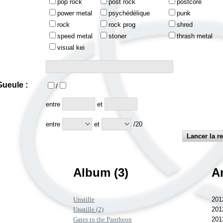
pop rock
post rock
postcore
power metal
psychédélique
punk
rock
rock prog
shred
speed metal
stoner
thrash metal
visual kei
ueule :
/
:
entre
et
entre
et
/20
Album (3)
A
Unstille
201
Unstille (2)
201
Gates to the Pantheon
201