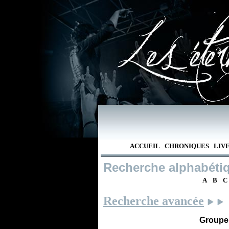
ACCUEIL
CHRONIQUES
LIV
Recherche alphabéti
A
B
C
Recherche avancée
Groupe /