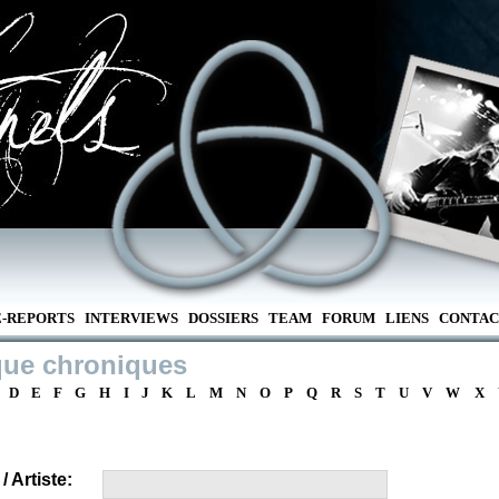
E-REPORTS
INTERVIEWS
DOSSIERS
TEAM
FORUM
LIENS
CONTAC
que chroniques
D
E
F
G
H
I
J
K
L
M
N
O
P
Q
R
S
T
U
V
W
X
 Artiste: