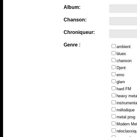
Album:
Chanson:
Chroniqueur:
Genre :
ambient
blues
chanson
Djent
emo
glam
hard FM
heavy meta
instrumenta
mélodique
metal prog
Modern Met
néoclassiq