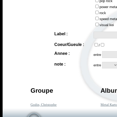
pop rock
power meta
rock
speed meta
visual kei
Label :
Coeur/Gueule :
/
Annee :
entre
note :
entre
Groupe
Album
Godin, Christophe
Metal Kart