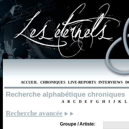
ACCUEIL
CHRONIQUES
LIVE-REPORTS
INTERVIEWS
D
Recherche alphabétique chroniques
A
B
C
D
E
F
G
H
I
J
K
L
Recherche avancée
Groupe / Artiste: