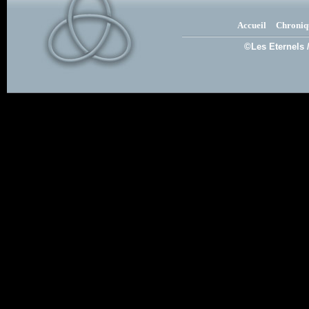
Accueil
Chroniq
©Les Eternels 