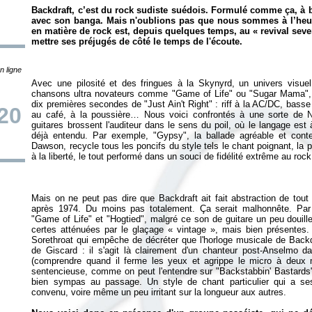
Backdraft, c’est du rock sudiste suédois. Formulé comme ça, à br
avec son banga. Mais n'oublions pas que nous sommes à l’heur
en matière de rock est, depuis quelques temps, au « revival sevent
mettre ses préjugés de côté le temps de l'écoute.
n ligne
Avec une pilosité et des fringues à la Skynyrd, un univers visue
chansons ultra novateurs comme "Game of Life" ou "Sugar Mama", B
dix premières secondes de "Just Ain't Right" : riff à la AC/DC, basse
20
au café, à la poussière… Nous voici confrontés à une sorte de Na
guitares brossent l'auditeur dans le sens du poil, où le langage est 
déjà entendu. Par exemple, "Gypsy", la ballade agréable et con
Dawson, recycle tous les poncifs du style tels le chant poignant, la 
Mais on ne peut pas dire que Backdraft ait fait abstraction de tout 
après 1974. Du moins pas totalement. Ça serait malhonnête. Par
"Game of Life" et "Hogtied", malgré ce son de guitare un peu douill
certes atténuées par le glaçage « vintage », mais bien présentes.
Sorethroat qui empêche de décréter que l'horloge musicale de Backdr
de Giscard : il s'agit là clairement d'un chanteur post-Anselmo 
(comprendre quand il ferme les yeux et agrippe le micro à deux
sentencieuse, comme on peut l'entendre sur "Backstabbin' Bastards"
bien sympas au passage. Un style de chant particulier qui a se
convenu, voire même un peu irritant sur la longueur aux autres.