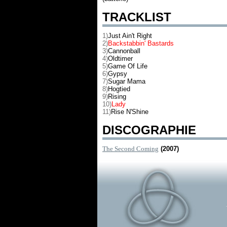
TRACKLIST
1)
Just Ain't Right
2)
Backstabbin' Bastards
3)
Cannonball
4)
Oldtimer
5)
Game Of Life
6)
Gypsy
7)
Sugar Mama
8)
Hogtied
9)
Rising
10)
Lady
11)
Rise N'Shine
DISCOGRAPHIE
The Second Coming
(2007)