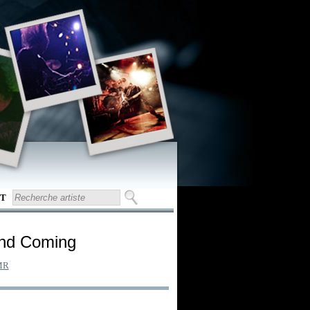
T
ond Coming
MR