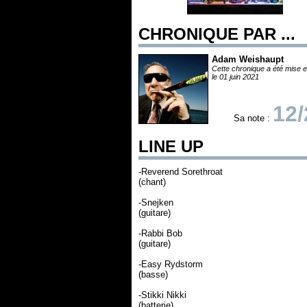
CHRONIQUE PAR ...
Adam Weishaupt
Cette chronique a été mise e
le 01 juin 2021
12/
Sa note :
LINE UP
-Reverend Sorethroat
(chant)
-Snejken
(guitare)
-Rabbi Bob
(guitare)
-Easy Rydstorm
(basse)
-Stikki Nikki
(batterie)