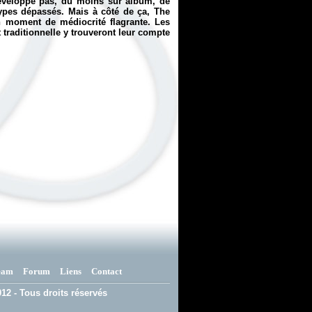
éveloppe pas, du moins sur album, de
types dépassés. Mais à côté de ça,
The
un moment de médiocrité flagrante. Les
traditionnelle y trouveront leur compte
eam
Forum
Liens
Contact
12 - Tous droits réservés