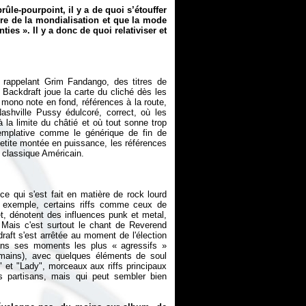
ûle-pourpoint, il y a de quoi s’étouffer
e de la mondialisation et que la mode
ies ». Il y a donc de quoi relativiser et
l rappelant Grim Fandango, des titres de
ackdraft joue la carte du cliché dès les
 mono note en fond, références à la route,
shville Pussy édulcoré, correct, où les
à la limite du châtié et où tout sonne trop
templative comme le générique de fin de
petite montée en puissance, les références
ce qui s'est fait en matière de rock lourd
 exemple, certains riffs comme ceux de
et, dénotent des influences punk et metal,
 Mais c'est surtout le chant de Reverend
aft s'est arrêtée au moment de l'élection
dans ses moments les plus « agressifs »
 mains), avec quelques éléments de soul
 et "Lady", morceaux aux riffs principaux
s partisans, mais qui peut sembler bien