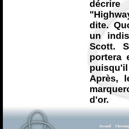
décrire
"Highway
dite. Qu
un indi
Scott. 
portera 
puisqu'i
Après, 
marquero
d'or.
Accueil
Chroniq