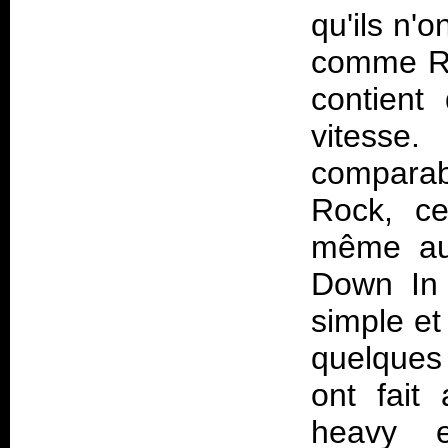
qu'ils n'
comme Ri
contient
vitesse
comparab
Rock
, ce
même aux
Down In 
simple et
quelques 
ont fait
heavy e