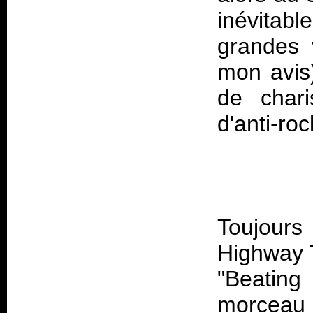
inévitabl
grandes 
mon avis
de chari
Toujour
Highway 
"Beating
morceau