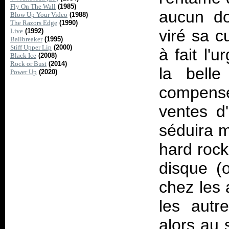
Fly On The Wall
(1985)
aucun do
Blow Up Your Video
(1988)
The Razors Edge
(1990)
viré sa c
Live
(1992)
Ballbreaker
(1995)
Stiff Upper Lip
(2000)
à fait l'
Black Ice
(2008)
Rock or Bust
(2014)
la belle 
Power Up
(2020)
compens
ventes d
séduira m
hard rock
disque 
chez les 
les autr
alors au 