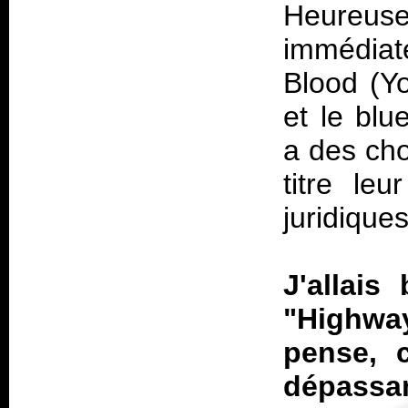
Heureus
immédiat
Blood (Yo
et le blu
a des cho
titre le
juridiques
J'allais
"Highway
pense, 
dépassan