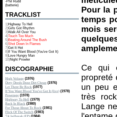
méticule
-Phil Rudd
(batterie)
Pour la 
TRACKLIST
temps po
1)
Highway To Hell
mois ser
2)
Girls Got Rhythm
3)
Walk All Over You
4)
Touch Too Much
quelqu
5)
Beating Around The Bush
6)
Shot Down In Flames
ampleme
7)
Get It Hot
8)
If You Want Blood (You've Got It)
9)
Love Hungry Man
10)
Night Prowler
Ce qui 
DISCOGRAPHIE
propreté 
High Voltage
(1976)
Dirty Deeds Done Dirt Cheap
(1976)
un peu e
Let There Be Rock
(1977)
If You Want Blood You've Got It (live)
(1978)
très roc
Powerage
(1978)
Highway To Hell
(1979)
Back In Black
(1980)
Lange ne 
For Those About To Rock
(1981)
Flick Of The Switch
(1983)
l'entame 
'74 Jailbreak (EP)
(1984)