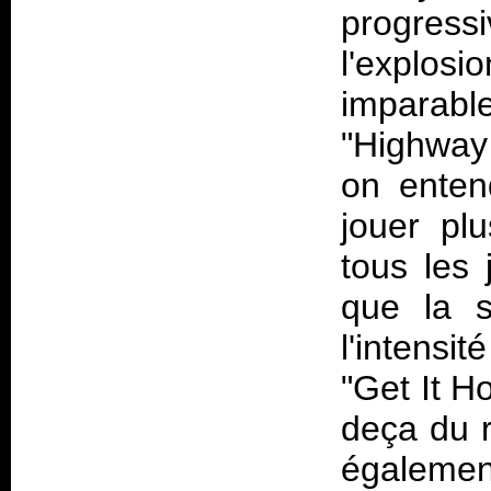
progres
l'explos
imparabl
"Highway
on enten
jouer pl
tous les 
que la s
l'intens
"Get It H
deça du r
égaleme