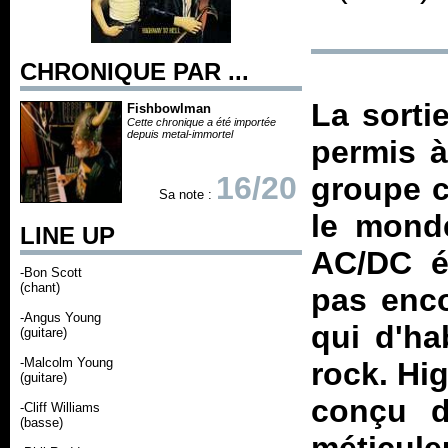
CHRONIQUE PAR ...
La sorti
Fishbowlman
Cette chronique a été importée
depuis metal-immortel
permis 
16/20
groupe c
Sa note :
le monde
LINE UP
AC/DC ét
-Bon Scott
(chant)
pas enco
-Angus Young
qui d'ha
(guitare)
-Malcolm Young
rock.
Hig
(guitare)
conçu d
-Cliff Williams
(basse)