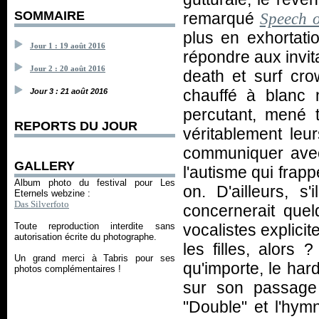
SOMMAIRE
remarqué
Speech 
plus en exhortati
Jour 1 : 19 août 2016
répondre aux invit
Jour 2 : 20 août 2016
death et surf cro
chauffé à blanc 
Jour 3 : 21 août 2016
percutant, mené 
REPORTS DU JOUR
véritablement leu
communiquer avec
GALLERY
l'autisme qui frapp
Album photo du festival pour Les
on. D'ailleurs, s
Eternels webzine :
Das Silverfoto
concernerait qu
vocalistes explici
Toute reproduction interdite sans
autorisation écrite du photographe.
les filles, alors 
Un grand merci à Tabris pour ses
qu'importe, le har
photos complémentaires !
sur son passage 
"Double" et l'hym