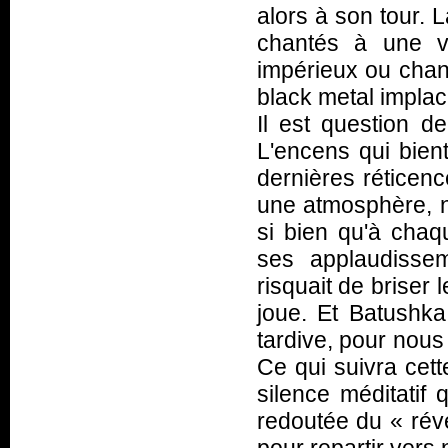
alors à son tour.
chantés à une v
impérieux ou chan
black metal implac
Il est question de 
L'encens qui bient
dernières réticen
une atmosphère, no
si bien qu'à chaqu
ses applaudisse
risquait de briser 
joue. Et Batushk
tardive, pour nous
Ce qui suivra cet
silence méditatif 
redoutée du «
rév