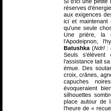
Si d'ici une petit
réserves d'énergie
aux exigences des
ici et maintenant
qu'une seule chose
Une prière, la 
l'Apodeipnon, l
Batushka
(
Ndrl : 
Seuls s'élèvent
l'assistance tait s
émue. Des soutan
croix, crânes, agn
capuches noir
évoqueraient bie
silhouettes sombr
place autour de l
l'heure de «
recue