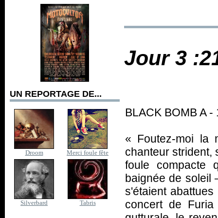
Jour 3 :2
UN REPORTAGE DE...
BLACK BOMB A - 1
«
Foutez-moi la
chanteur strident,
Droom
Merci foule fête
foule compacte 
baignée de soleil 
s'étaient abattue
concert de Furia
Silverbard
Tabris
gutturale, le reve