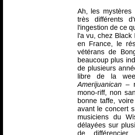
Ah, les mystères 
très différents 
l'ingestion de ce q
l'a vu, chez Black
en France, le rés
vétérans de Bong
beaucoup plus indo
de plusieurs anné
libre de la wee
Amerijuanican
– r
mono-riff, non sa
bonne taffe, voire
avant le concert s
musiciens du Wis
délayées sur plusi
de différenci