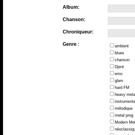
Album:
Chanson:
Chroniqueur:
Genre :
ambient
blues
chanson
Djent
emo
glam
hard FM
heavy meta
instrumenta
mélodique
metal prog
Modern Met
néoclassiq