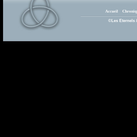
Accueil
Chroniq
©Les Eternels 