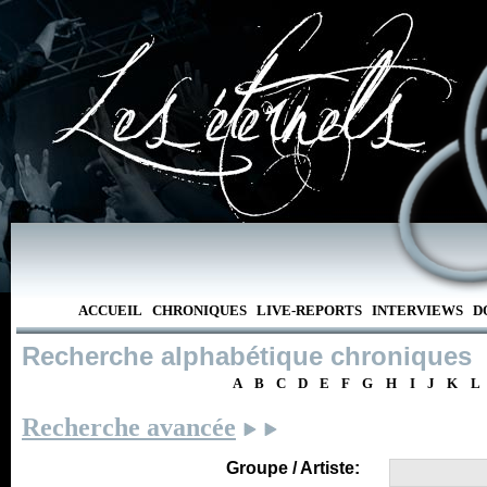
ACCUEIL
CHRONIQUES
LIVE-REPORTS
INTERVIEWS
D
Recherche alphabétique chroniques
A
B
C
D
E
F
G
H
I
J
K
L
Recherche avancée
Groupe / Artiste: