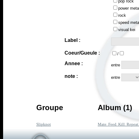
pop rock
power meta
rock
speed meta
visual kei
Label :
Coeur/Gueule :
/
Annee :
entre
note :
entre
Groupe
Album (1)
Slipknot
Mate. Feed. Kill. Repeat