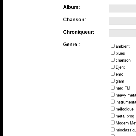
Album:
Chanson:
Chroniqueur:
Genre :
ambient
blues
chanson
Djent
emo
glam
hard FM
heavy meta
instrumenta
mélodique
metal prog
Modern Met
néoclassiq