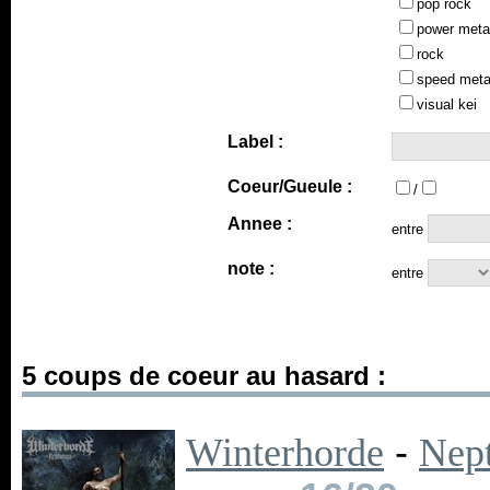
pop rock
power meta
rock
speed meta
visual kei
Label :
Coeur/Gueule :
/
Annee :
entre
note :
entre
5 coups de coeur au hasard :
Winterhorde
-
Nep