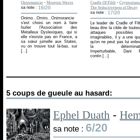
Oniromancie
-
Moreton Waves
Cradle Of Filth
-
Cryptoriana
sa note :
16/20
The Seductiveness of Decay
sa note :
17/20
Onimo...Omiro...Onimorancie
s'est choisi un nom à faire
Le leader de Cradle of Fil
hurler l'Association des
beau être la cible de toutes
Metalleux Dyslexiques, qui si
attaques possibles
elle n'existe pas en France, a
imaginables, il y a une qua
sa sœur jumelle aux States,
qu'on ne peut pas lui enlev
vu on trouve tout là-bas, sur
la déterminatio
[...]
Imperturbable, Dani Fi
contin [...]
5 coups de gueule au hasard:
Ephel Duath
-
Hem
6/20
sa note :