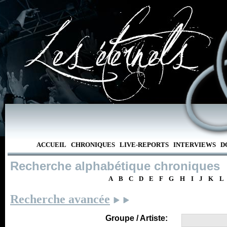
ACCUEIL
CHRONIQUES
LIVE-REPORTS
INTERVIEWS
D
Recherche alphabétique chroniques
A
B
C
D
E
F
G
H
I
J
K
L
Recherche avancée
Groupe / Artiste: