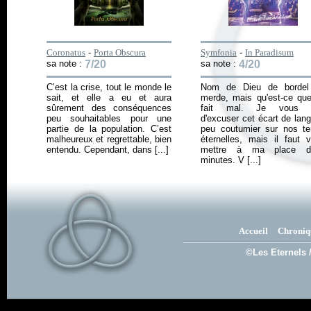
Coronatus
-
Porta Obscura
Symfonia
-
In Paradisum
sa note :
7/20
sa note :
4/20
C’est la crise, tout le monde le
Nom de Dieu de bordel
sait, et elle a eu et aura
merde, mais qu'est-ce qu
sûrement des conséquences
fait mal. Je vous p
peu souhaitables pour une
d'excuser cet écart de lan
partie de la population. C’est
peu coutumier sur nos te
malheureux et regrettable, bien
éternelles, mais il faut 
entendu. Cependant, dans [...]
mettre à ma place d
minutes. V [...]
Accueil
Chroniq
©Les Eternels 