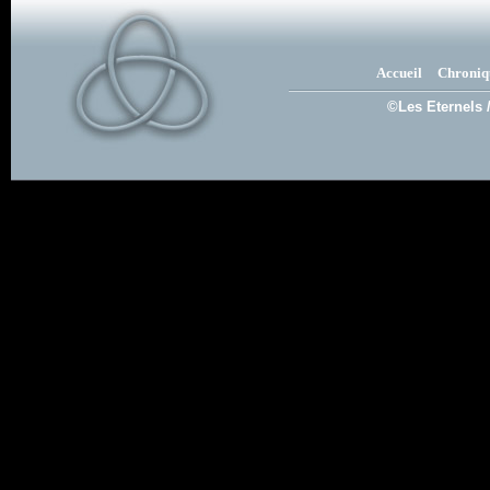
Accueil
Chroniq
©Les Eternels 