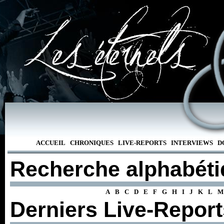
ACCUEIL
CHRONIQUES
LIVE-REPORTS
INTERVIEWS
D
Recherche alphabét
A
B
C
D
E
F
G
H
I
J
K
L
M
Derniers Live-Report