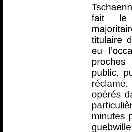
Tschaenn
fait l
majorita
titulaire
eu l’occ
proches 
public, p
réclamé.
opérés d
particul
minutes 
guebwill