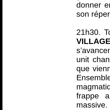
donner en
son réper
21h30. T
VILLA
s’avance
unit chan
que vienn
Ensemb
magmati
frappe 
massive. 