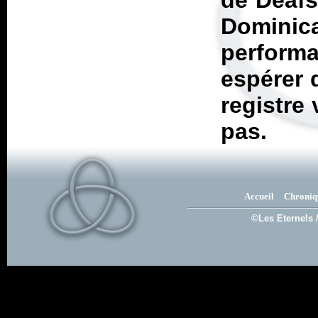
de Deafs
Domin
perform
espérer 
registre 
pas.
Accueil
Chroniq
©Les Eternels 