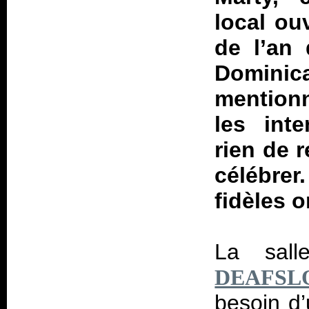
local ou
de l’an
Dominic
mentionn
les int
rien de r
célébrer
fidèles 
La sal
DEAFS
besoin d’