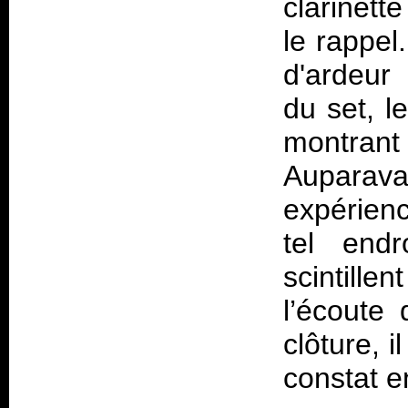
clarinett
le rappel
d'ardeur
du set, l
montran
Auparavan
expérie
tel endr
scintill
l’écoute 
clôture, i
constat e