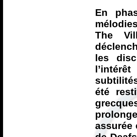
En phas
mélodie
The Vil
déclench
les disc
l’intér
subtilit
été rest
grecqu
prolonge
assurée 