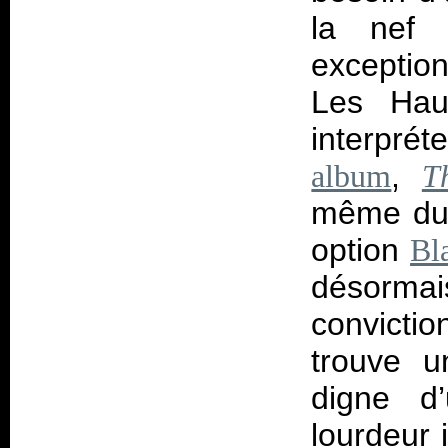
la nef 
exception
Les Haut
interprét
,
album
T
même du 
option
Bl
désormai
convicti
trouve u
digne d
lourdeur 