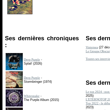
Ses dernières chroniques
Ses dern
:
Vintersea
(27 déc
Le Groupe Obscur
Toutes ses intervi
Deep Purple
-
Splat! (2026)
Deep Purple
-
Ses dern
Stormbringer (1974)
Le top 2024 - non 
2025)
Whitesnake
-
L'ETERNOTOP 2
The Purple Album (2015)
Top 2022 - le déba
2023)