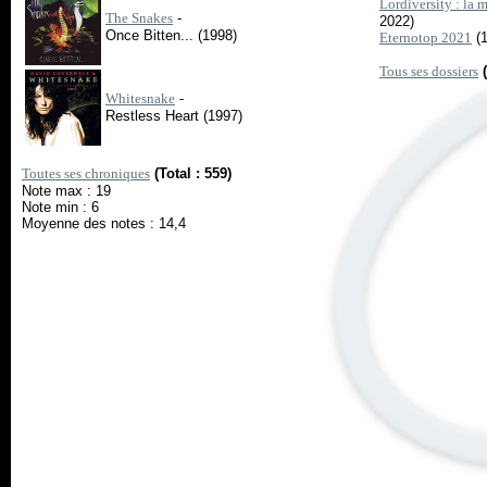
Lordiversity : la 
The Snakes
-
2022)
Once Bitten... (1998)
Eternotop 2021
(1
Tous ses dossiers
Whitesnake
-
Restless Heart (1997)
Toutes ses chroniques
(Total : 559)
Note max : 19
Note min : 6
Moyenne des notes : 14,4