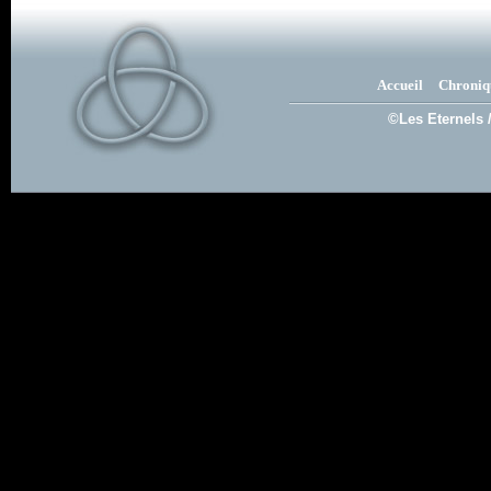
Accueil
Chroniq
©Les Eternels 