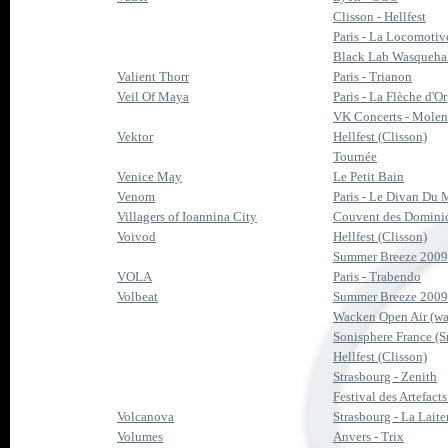
Clisson - Hellfest
Paris - La Locomotiv
Black Lab Wasqueha
Valient Thorr
Paris - Trianon
Veil Of Maya
Paris - La Flèche d'Or
VK Concerts - Mole
Vektor
Hellfest (Clisson)
Tournée
Venice May
Le Petit Bain
Venom
Paris - Le Divan Du
Villagers of Ioannina City
Couvent des Dominica
Voivod
Hellfest (Clisson)
Summer Breeze 2009 
VOLA
Paris - Trabendo
Volbeat
Summer Breeze 2009 
Wacken Open Air (w
Sonisphere France (
Hellfest (Clisson)
Strasbourg - Zenith
Festival des Artefact
Volcanova
Strasbourg - La Laite
Volumes
Anvers - Trix