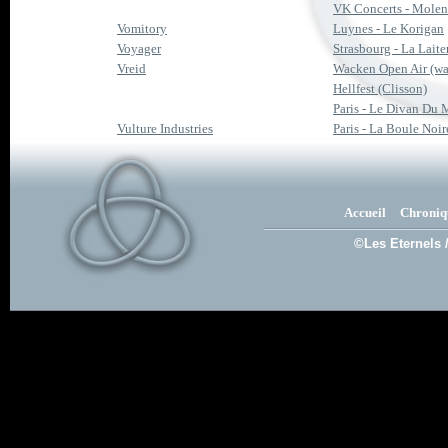
VK Concerts - Mole
Vomitory
Luynes - Le Korigan
Voyager
Strasbourg - La Laite
Vreid
Wacken Open Air (w
Hellfest (Clisson)
Paris - Le Divan Du
Vulture Industries
Paris - La Boule Noir
Accueil
Chroniq
©Les Eternels 