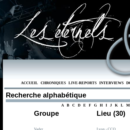
ACCUEIL
CHRONIQUES
LIVE-REPORTS
INTERVIEWS
D
Recherche alphabétique
A
B
C
D
E
F
G
H
I
J
K
L
M
Groupe
Lieu (30)
Vader
Lyon - CCO