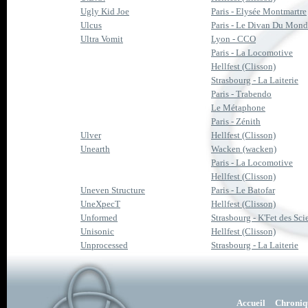
Ugly Kid Joe
Paris - Elysée Montmartre
Ulcus
Paris - Le Divan Du Mon
Ultra Vomit
Lyon - CCO
Paris - La Locomotive
Hellfest (Clisson)
Strasbourg - La Laiterie
Paris - Trabendo
Le Métaphone
Paris - Zénith
Ulver
Hellfest (Clisson)
Unearth
Wacken (wacken)
Paris - La Locomotive
Hellfest (Clisson)
Uneven Structure
Paris - Le Batofar
UneXpecT
Hellfest (Clisson)
Unformed
Strasbourg - K'Fet des Sci
Unisonic
Hellfest (Clisson)
Unprocessed
Strasbourg - La Laiterie
Accueil
Chroniq