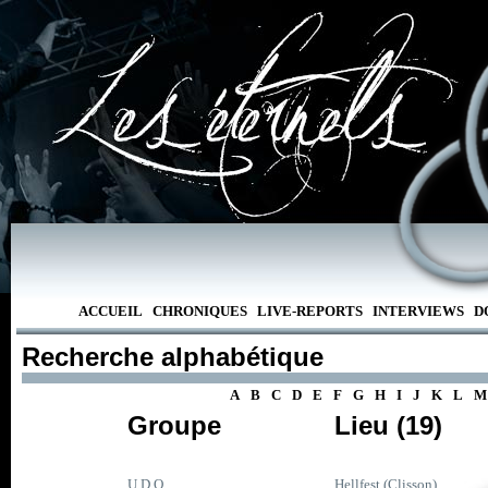
ACCUEIL
CHRONIQUES
LIVE-REPORTS
INTERVIEWS
D
Recherche alphabétique
A
B
C
D
E
F
G
H
I
J
K
L
M
Groupe
Lieu (19)
U.D.O.
Hellfest (Clisson)