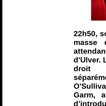
22h50, s
masse 
attendan
d'Ulver.
droit 
séparém
O'Sulliv
Garm, a
d'introd