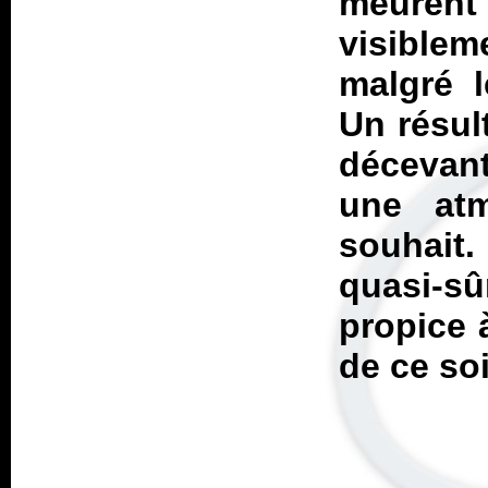
meurent 
visiblem
malgré l
Un résul
décevant
une atm
souhait
quasi-s
propice 
de ce soi