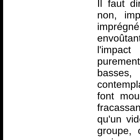
Il faut d
non, imp
imprégn
envoûtan
l'impac
puremen
basses
contempla
font mou
fracassan
qu'un vid
groupe, 