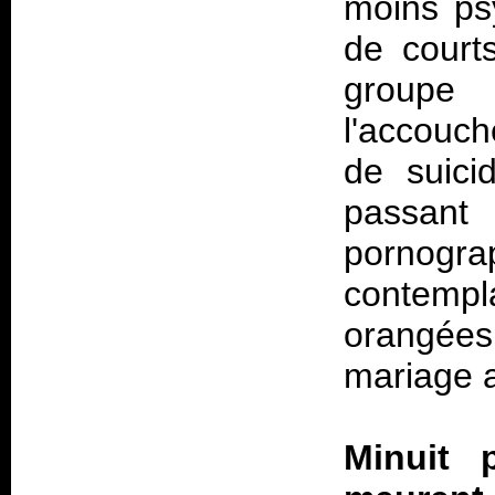
moins ps
de court
groupe 
l'accouch
de suici
passan
pornogra
contemp
orangée
mariage a
Minuit 