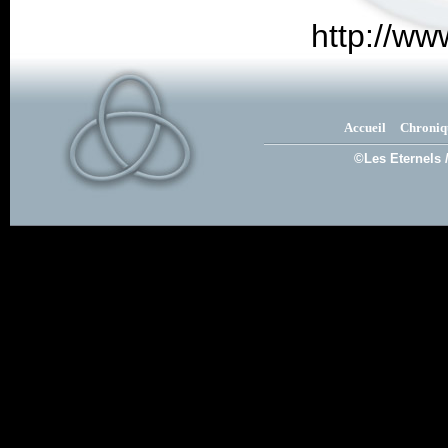
http://w
Accueil
Chroniq
©Les Eternels 