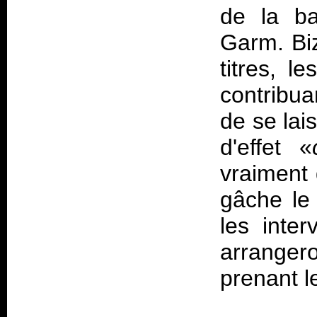
de la ba
Garm. Bi
titres, l
contribua
de se lai
d'effet «
vraiment 
gâche le 
les inte
arrangero