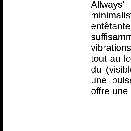
Allways"
minimalis
entêta
suffisam
vibration
tout au l
du (visi
une pulse