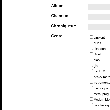
Album:
Chanson:
Chroniqueur:
Genre :
ambient
blues
chanson
Djent
emo
glam
hard FM
heavy meta
instrumenta
mélodique
metal prog
Modern Met
néoclassiq