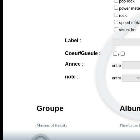
pop rock
power meta
rock
speed meta
visual kei
Label :
Coeur/Gueule :
/
Annee :
entre
note :
entre
Groupe
Album
Masters of Reality
Pine/Cross 