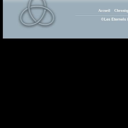
Accueil
Chroniq
©Les Eternels 