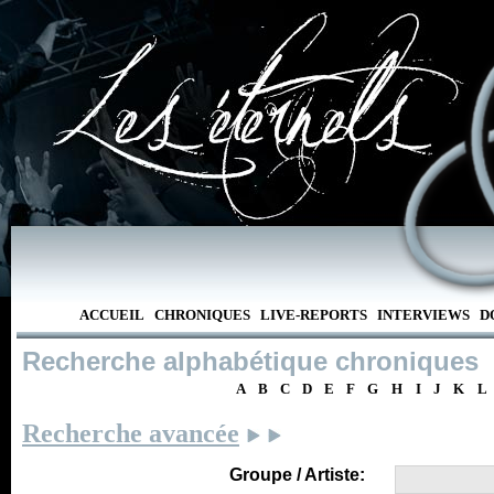
ACCUEIL
CHRONIQUES
LIVE-REPORTS
INTERVIEWS
D
Recherche alphabétique chroniques
A
B
C
D
E
F
G
H
I
J
K
L
Recherche avancée
Groupe / Artiste: