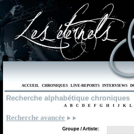
ACCUEIL
CHRONIQUES
LIVE-REPORTS
INTERVIEWS
D
Recherche alphabétique chroniques
A
B
C
D
E
F
G
H
I
J
K
L
Recherche avancée
Groupe / Artiste: