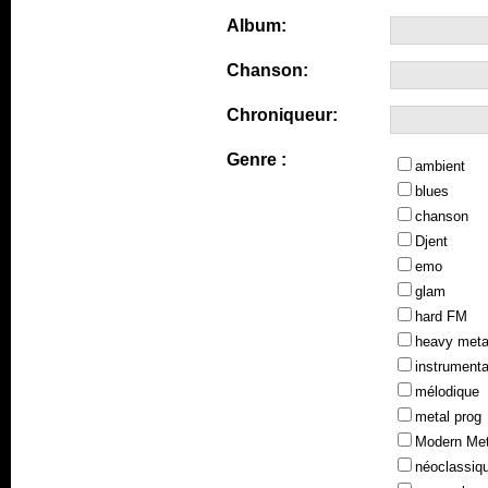
Album:
Chanson:
Chroniqueur:
Genre :
ambient
blues
chanson
Djent
emo
glam
hard FM
heavy meta
instrumenta
mélodique
metal prog
Modern Met
néoclassiq