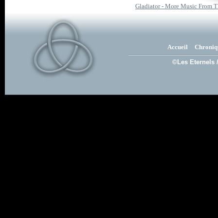
Gladiator - More Music From Th
Accueil
Chroniq
©Les Eternels 