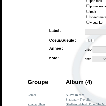
pop rock
power meta
rock
speed meta
visual kei
Label :
Coeur/Gueule :
/
Annee :
entre
note :
entre
Groupe
Album (4)
Camel
A Live Record
Stationary Traveller
Zimmer, Hans
Gladiator - Music From The Moti