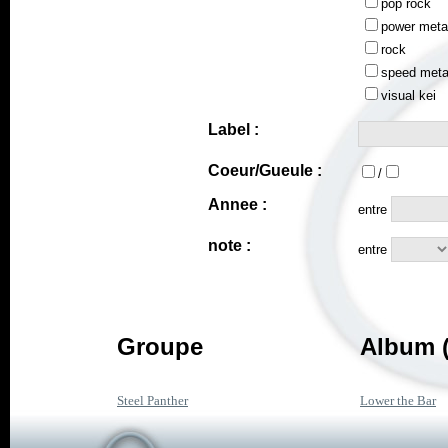
pop rock
power meta
rock
speed meta
visual kei
Label :
Coeur/Gueule :
/
Annee :
entre
note :
entre
Groupe
Album (
Steel Panther
Lower the Bar