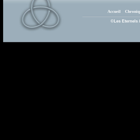
Accueil
Chroniq
©Les Eternels 