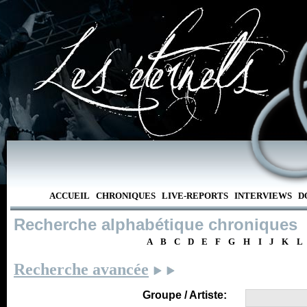
ACCUEIL
CHRONIQUES
LIVE-REPORTS
INTERVIEWS
D
Recherche alphabétique chroniques
A
B
C
D
E
F
G
H
I
J
K
L
Recherche avancée
Groupe / Artiste: