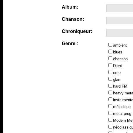
Album:
Chanson:
Chroniqueur:
Genre :
ambient
blues
chanson
Djent
emo
glam
hard FM
heavy meta
instrumenta
mélodique
metal prog
Modern Met
néoclassiq