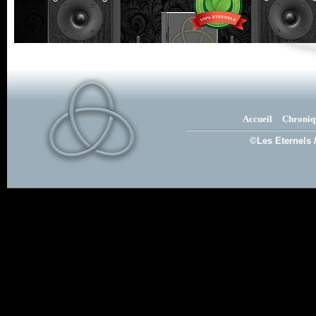
Accueil
Chroniq
©Les Eternels 