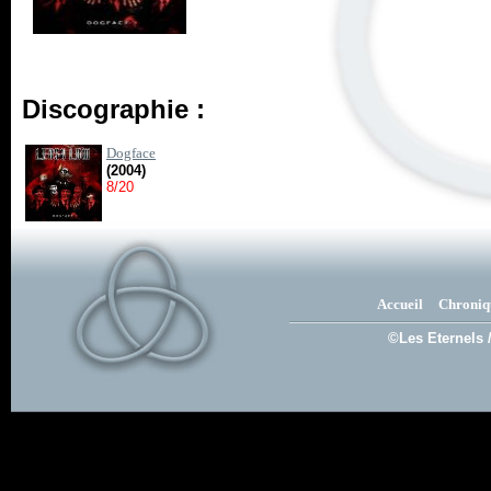
Discographie :
Dogface
(2004)
8/20
Accueil
Chroniq
©Les Eternels 