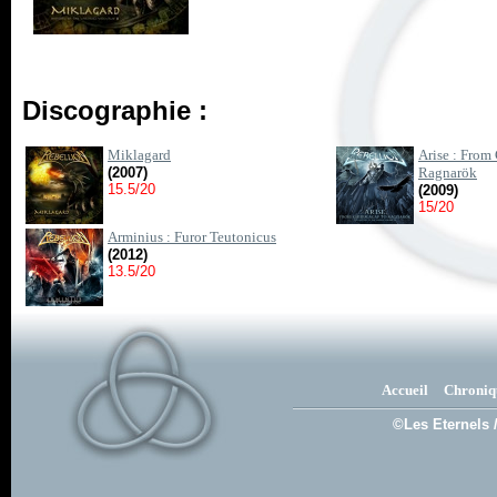
Discographie :
Miklagard
Arise : Fro
(2007)
Ragnarök
15.5/20
(2009)
15/20
Arminius : Furor Teutonicus
(2012)
13.5/20
Accueil
Chroniq
©Les Eternels 