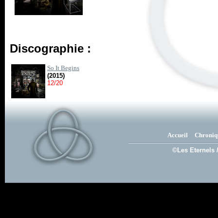
Discographie :
So It Begins
(2015)
12/20
Accueil
Chroniq
©Les Eternels 