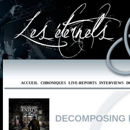
ACCUEIL
CHRONIQUES
LIVE-REPORTS
INTERVIEWS
D
DECOMPOSING 