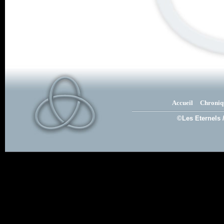
Accueil
Chroniq
©Les Eternels 