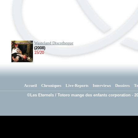
Wasteland Discotheque
(2008)
15/20
Accueil
Chroniques
Live-Reports
Interviews
Dossiers
T
©Les Eternels / Totoro mange des enfants corporation - 20