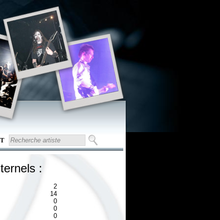
T
ternels :
2
14
0
0
0