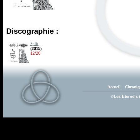
Discographie :
Split
(2015)
12/20
Accueil
Chroniq
©Les Eternels 