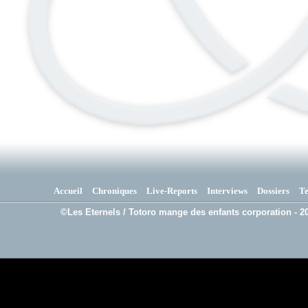
Accueil
Chroniques
Live-Reports
Interviews
Dossiers
T
©Les Eternels / Totoro mange des enfants corporation - 20