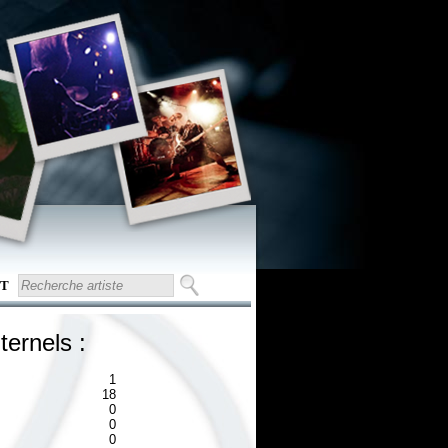
T
ternels :
1
18
0
0
0