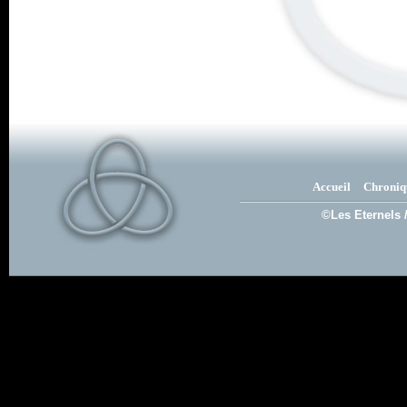
Accueil
Chroniq
©Les Eternels 