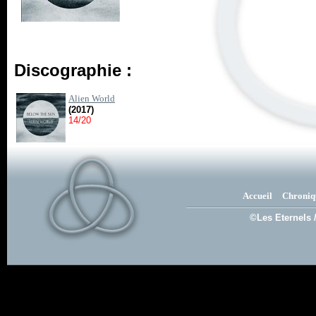
Discographie :
Alien World
(2017)
14/20
Accueil
Chroniq
©Les Eternels 