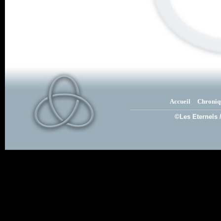
Accueil
Chroniq
©Les Eternels 