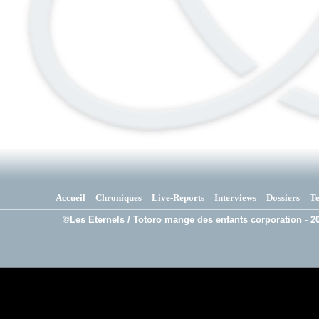
Accueil
Chroniques
Live-Reports
Interviews
Dossiers
T
©Les Eternels / Totoro mange des enfants corporation - 20