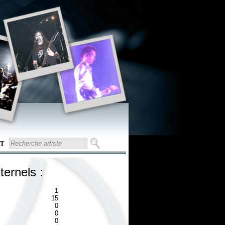
T
ternels :
1
15
0
0
0