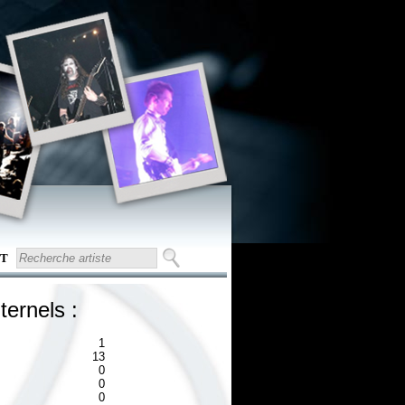
T
ternels :
1
13
0
0
0