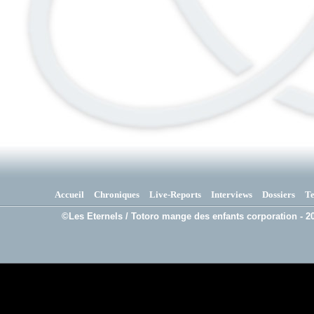
Accueil
Chroniques
Live-Reports
Interviews
Dossiers
T
©Les Eternels / Totoro mange des enfants corporation - 20