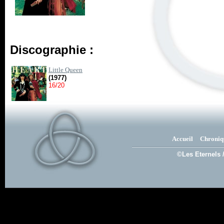
Discographie :
Little Queen
(1977)
16/20
Accueil
Chroniq
©Les Eternels 