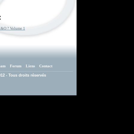
:
M&O ? Volume 1
eam
Forum
Liens
Contact
12 - Tous droits réservés