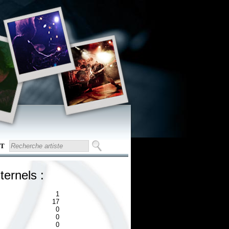
T
ternels :
1
17
0
0
0