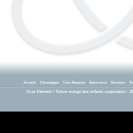
Accueil
Chroniques
Live-Reports
Interviews
Dossiers
T
©Les Eternels / Totoro mange des enfants corporation - 20