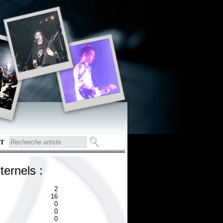
T
ternels :
2
16
0
0
0