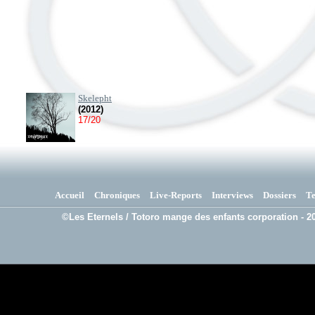
Skelepht
(2012)
17/20
Accueil
Chroniques
Live-Reports
Interviews
Dossiers
T
©Les Eternels / Totoro mange des enfants corporation - 20