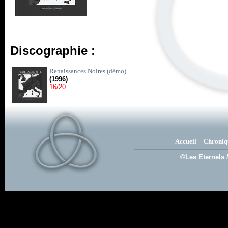
Discographie :
Renaissances Noires (démo)
(1996)
16/20
Accueil
Chroniq
©Les Eternels 