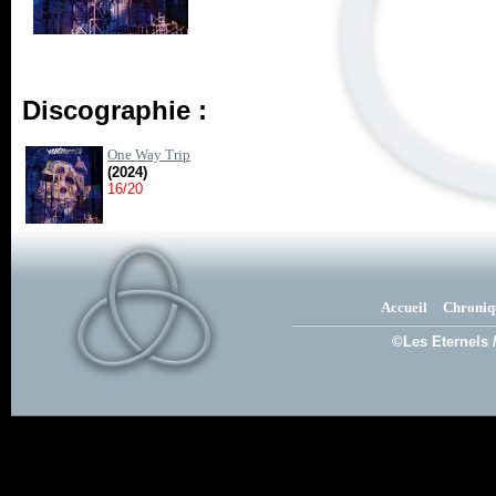
Discographie :
One Way Trip
(2024)
16/20
Accueil
Chroniq
©Les Eternels 