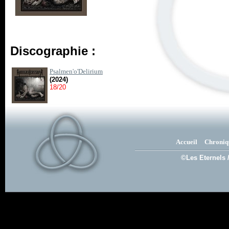
Discographie :
Psalmen'o'Delirium
(2024)
18/20
Accueil
Chroniq
©Les Eternels 