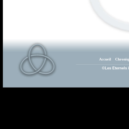
Accueil
Chroniq
©Les Eternels 