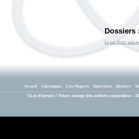
Dossiers 
Le top 2024 - non re
Accueil
Chroniques
Live-Reports
Interviews
Dossiers
T
©Les Eternels / Totoro mange des enfants corporation - 20