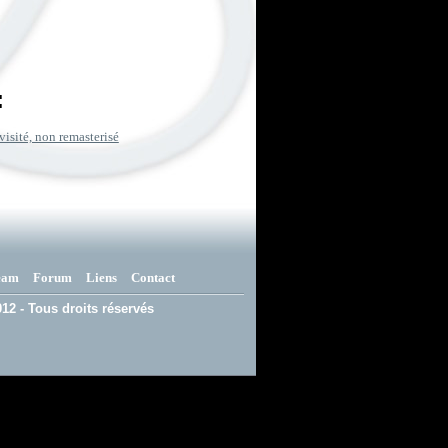
:
visité, non remasterisé
eam
Forum
Liens
Contact
12 - Tous droits réservés