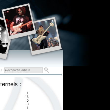
T
ternels :
1
16
0
0
1