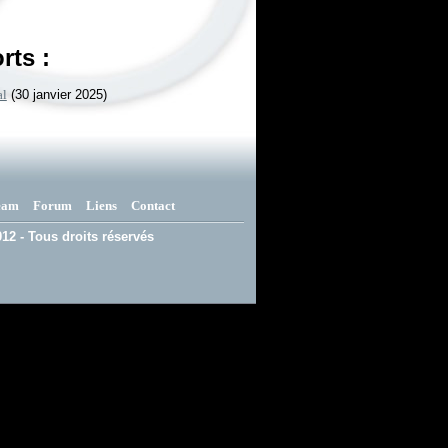
rts :
al
(30 janvier 2025)
eam
Forum
Liens
Contact
12 - Tous droits réservés