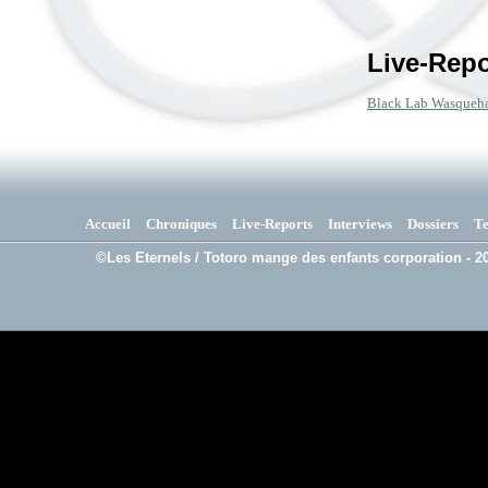
Live-Repo
Black Lab Wasqueh
Accueil
Chroniques
Live-Reports
Interviews
Dossiers
T
©Les Eternels / Totoro mange des enfants corporation - 20