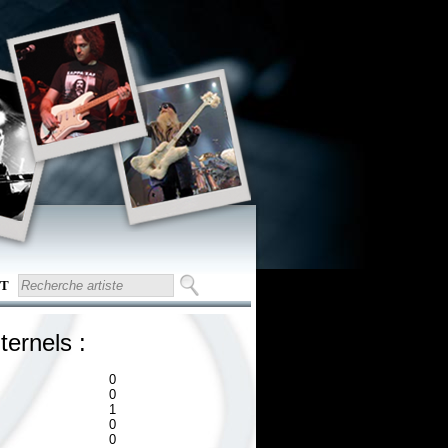
T
ternels :
0
0
1
0
0