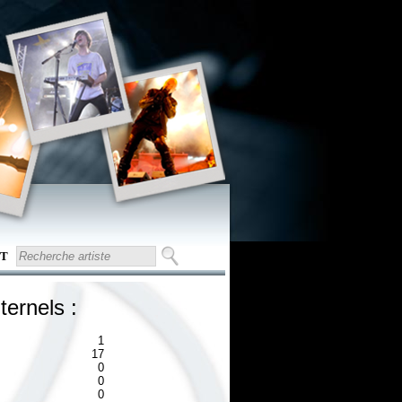
T
ternels :
1
17
0
0
0