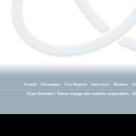
Accueil
Chroniques
Live-Reports
Interviews
Dossiers
T
©Les Eternels / Totoro mange des enfants corporation - 20