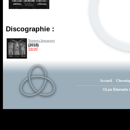
Discographie :
Sinnets Irrganger
(2018)
18/20
Accueil
Chroniq
©Les Eternels 