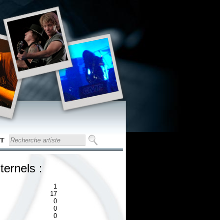
T
ternels :
1
17
0
0
0