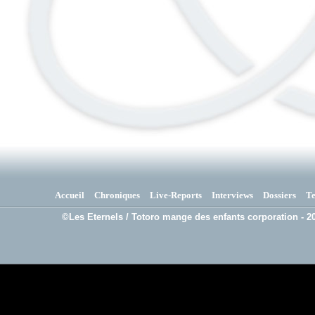
Accueil
Chroniques
Live-Reports
Interviews
Dossiers
T
©Les Eternels / Totoro mange des enfants corporation - 20