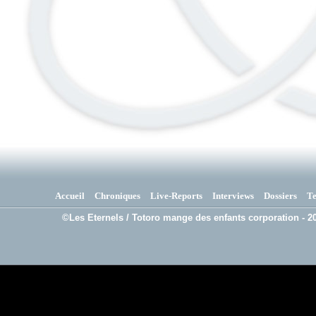
Accueil
Chroniques
Live-Reports
Interviews
Dossiers
T
©Les Eternels / Totoro mange des enfants corporation - 20