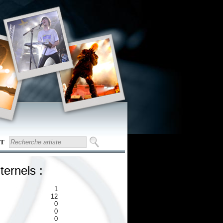
T
ternels :
1
12
0
0
0