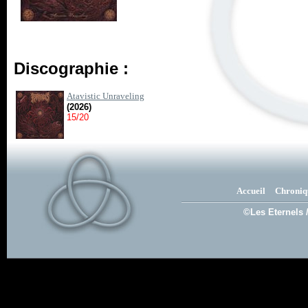
Discographie :
Atavistic Unraveling
(2026)
15/20
Accueil
Chroniq
©Les Eternels 