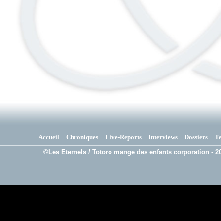
Accueil
Chroniques
Live-Reports
Interviews
Dossiers
T
©Les Eternels / Totoro mange des enfants corporation - 20