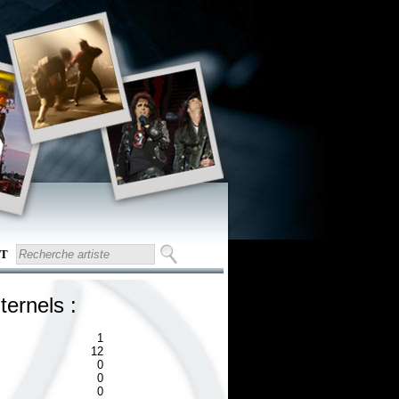
T
ternels :
1
12
0
0
0