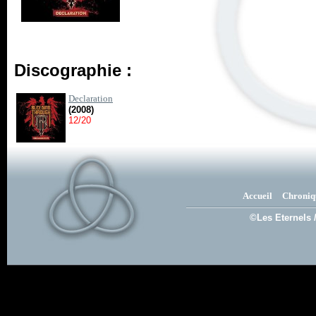
Discographie :
Declaration
(2008)
12/20
Accueil
Chroniq
©Les Eternels 