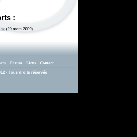
rts :
rie
(29 mars 2009)
eam
Forum
Liens
Contact
12 - Tous droits réservés