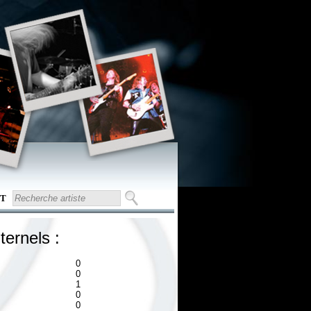
T
ternels :
0
0
1
0
0