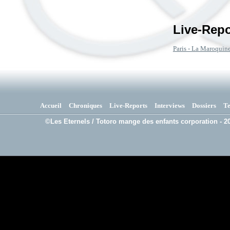
Live-Repo
Paris - La Maroquine
Accueil
Chroniques
Live-Reports
Interviews
Dossiers
T
©Les Eternels / Totoro mange des enfants corporation - 20